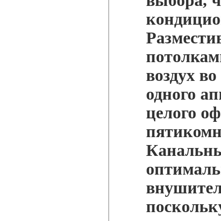
выбора, 
кондицио
Размести
потолкам
воздух во
одного ап
целого о
пятикомн
Канальны
оптималь
внушител
поскольк