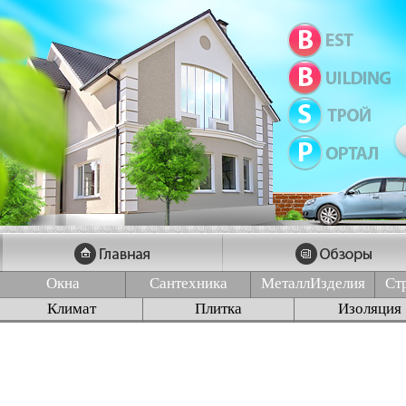
Окна
Сантехника
МеталлИзделия
Ст
Климат
Плитка
Изоляция