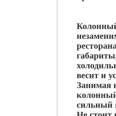
Колонный
незаменим
ресторан
габариты
холодиль
весит и у
Занимая 
колонный
сильный п
Не стоит