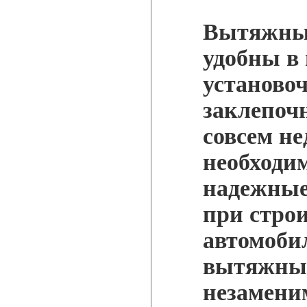
Вытяжные
удобны в
установо
заклепоч
совсем не
необходи
надежные
при строи
автомоби
вытяжные
незамени