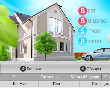
Окна
Сантехника
МеталлИзделия
Ст
Климат
Плитка
Изоляция