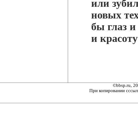
или зубил
новых те
бы глаз 
и красот
©bbsp.ru, 2
При копировании сссыл