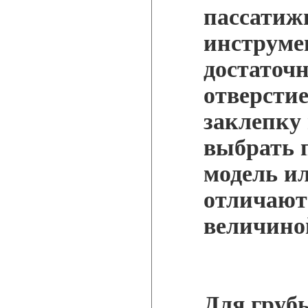
пассатиж
инструме
достаточ
отверстие
заклепку
выбрать 
модель и
отличаютс
величиной
Для груб