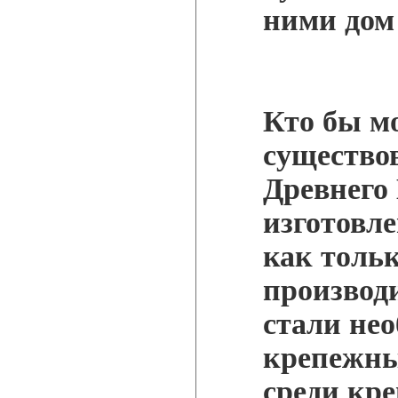
ними дом
Кто бы мо
существо
Древнего 
изготовле
как толь
производи
стали не
крепежны
среди кр