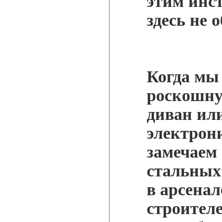
этим инс
здесь не 
Когда мы
роскошну
диван ил
электрони
замечаем
стальных 
в арсена
строителе