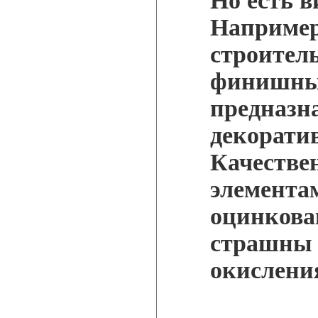
Но есть в
Например
строител
финишные
предназн
декорати
Качеств
элемента
оцинкова
страшны 
окислени