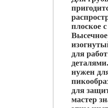
пригодитс
распростр
плоское 
Высечное
изогнуты
для рабо
деталями
нужен дл
пикообра
для защи
мастер зн