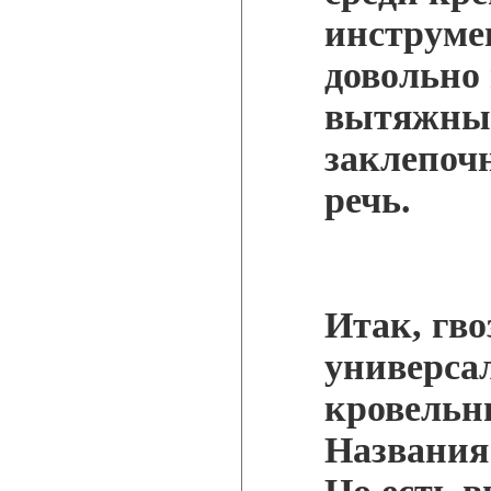
инструме
довольно
вытяжные
заклепоч
речь.
Итак, гво
универса
кровельн
Названия 