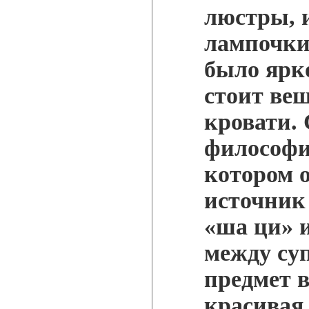
люстры, 
лампочки
было ярк
стоит ве
кровати. 
философии
котором о
источник
«ша ци» 
между су
предмет в
красивая 