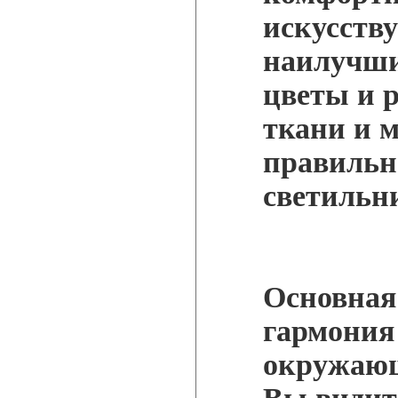
искусств
наилучши
цветы и р
ткани и 
правильн
светильн
Основная
гармония 
окружающ