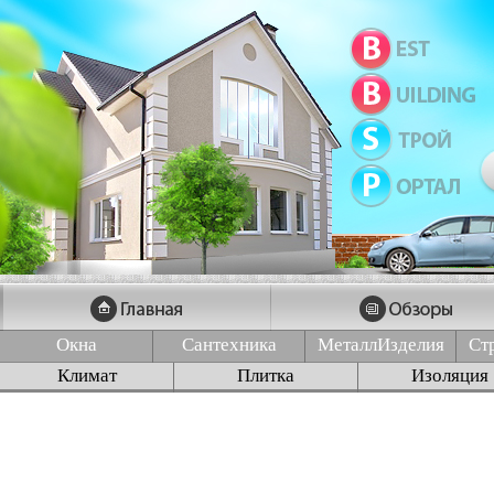
Окна
Сантехника
МеталлИзделия
Ст
Климат
Плитка
Изоляция