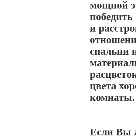
мощной э
победить 
и расстр
отношени
спальни 
материал
расцвето
цвета хо
комнаты.
Если Вы 