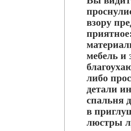
Вы видите
проснули
взору пре
приятное
материал
мебель и
благоуха
либо прос
детали и
спальня 
в приглу
люстры л