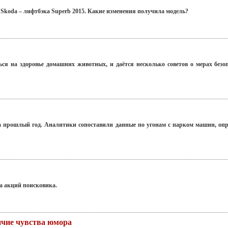
Skoda – лифтбэка Superb 2015. Какие изменения получила модель?
ься на здоровье домашних животных, и даётся несколько советов о мерах безо
за прошлый год. Аналитики сопоставили данные по угонам с парком машин, оп
а акций поисковика.
чие чувства юмора