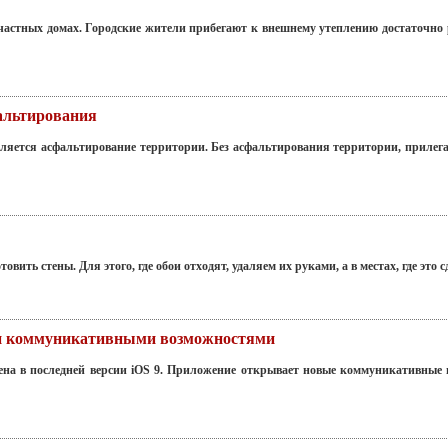
астных домах. Городские жители прибегают к внешнему утеплению достаточно р
альтирования
ляется асфальтирование территории. Без асфальтирования территории, прилега
ить стены. Для этого, где обои отходят, удаляем их руками, а в местах, где это с
ми коммуникативными возможностями
нена в последней версии iOS 9. Приложение открывает новые коммуникативные