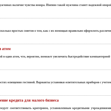
ужчинах наличие чувства юмора. Именно такой мужчина станет надежной опорой
 несколько простых советов о том, как с их помощью правильно оформлять различ
н атом
в один атом, что, вероятно, поможет увеличить быстродействие компьютерной т
остях освещения гостиной. Варианты установки осветительных приборов с учетом
ение кредита для малого бизнеса
следует соответствовать критериям, установленным кредитными учреждениям