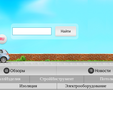
аллИзделия
СтройИнструмент
Потол
Изоляция
Электрооборудование