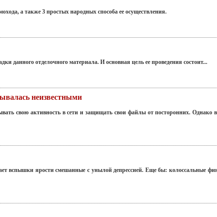
охода, а также 3 простых народных способа ее осуществления.
ки данного отделочного материала. И основная цель ее проведения состоит...
амывалась неизвестными
вать свою активность в сети и защищать свои файлы от посторонних. Однако в
т вспышки ярости смешанные с унылой депрессией. Еще бы: колоссальные фин