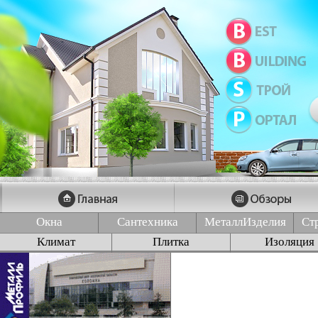
Окна
Сантехника
МеталлИзделия
Ст
Климат
Плитка
Изоляция