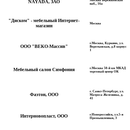
Москва Бережковская
NAYADA, ЗАО
наб., 16а
"Диском" - мебельный Интернет-
Москва
магазин
г.Москва, Куркино, ул.
ООО "ВЕКО-Массив"
Воротынская, д.8 корпус
1
г.Москва 50-й км МКАД
Мебельный салон Симфония
торговый центр ОК
г. Санкт-Петербург, ул.
Фаэтон, ООО
Матроса Железняка, д.
41
г.Новороссийск, ул.5-я
Интерновопласт, ООО
Промышленная, 3