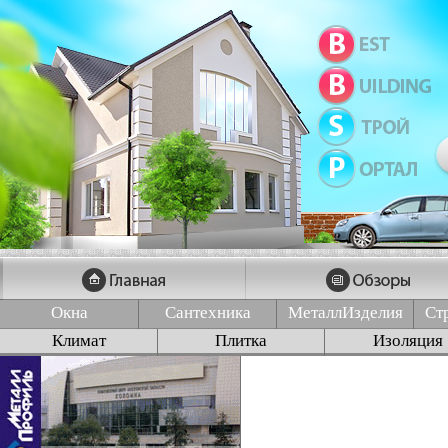
Окна
Сантехника
МеталлИзделия
Ст
Климат
Плитка
Изоляция