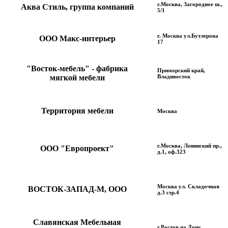
г.Москва, Загородное ш.,
Аква Стиль, группа компаний
5/1
г. Москва ул.Бутлерова
ООО Макс-интерьер
17
"Восток-мебель" - фабрика
Приморский край,
мягкой мебели
Владивосток
Территория мебели
Москва
г.Москва, Ленинский пр.,
ООО "Европроект"
д.1, оф.323
Москва ул. Складочная
ВОСТОК-ЗАПАД-М, ООО
д.3 стр.4
Славянская Мебельная
г.Ростов на Дону