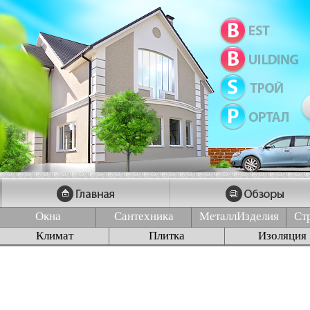
Окна
Сантехника
МеталлИзделия
Ст
Климат
Плитка
Изоляция