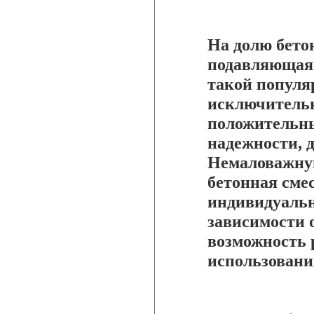
На долю бето
подавляющая 
такой популя
исключитель
положительны
надежности, 
Немаловажную
бетонная сме
индивидуальн
зависимости о
возможность р
использования