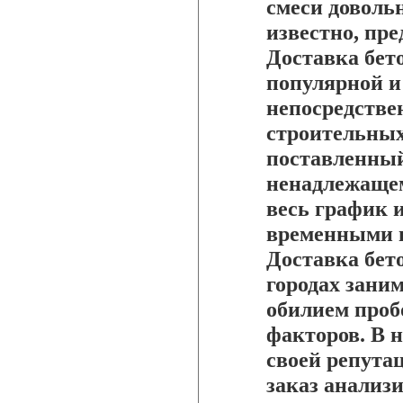
смеси доволь
известно, пр
Доставка бет
популярной и
непосредстве
строительных
поставленный
ненадлежащем
весь график 
временными 
Доставка бет
городах заним
обилием пробо
факторов. В 
своей репута
заказ анализ