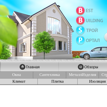
Окна
Сантехника
МеталлИзделия
Ст
Климат
Плитка
Изоляция