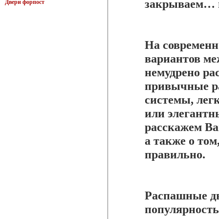
закрываем… 
Двери форпост
На современн
вариантов ме
немудрено ра
привычные р
системы, лег
или элегантн
расскажем Ва
а также о том
правильно.
Распашные дв
популярность