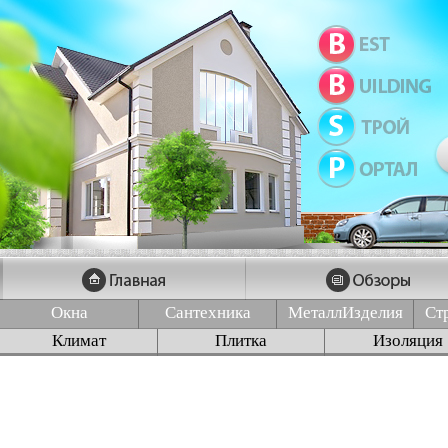
Окна
Сантехника
МеталлИзделия
Ст
Климат
Плитка
Изоляция