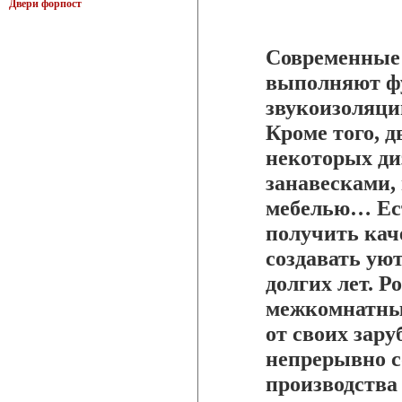
Двери форпост
Современные
выполняют ф
звукоизоляци
Кроме того, 
некоторых ди
занавесками,
мебелью… Ест
получить кач
создавать ую
долгих лет. 
межкомнатных
от своих зар
непрерывно с
производства