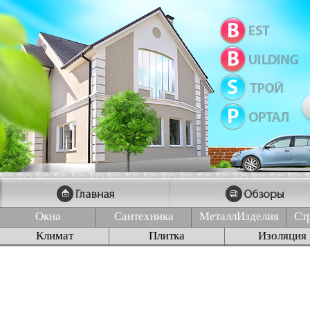
Окна
Сантехника
МеталлИзделия
Ст
Климат
Плитка
Изоляция