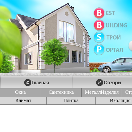
Окна
Сантехника
МеталлИзделия
Ст
Климат
Плитка
Изоляция