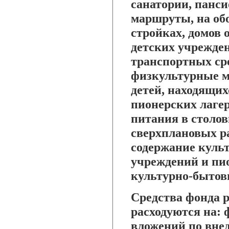
санатории, панси
маршруты, на обо
стройках, домов 
детских учрежден
транспортных сре
физкультурные м
детей, находящихс
пионерских лагер
питания в столо
сверхплановых ра
содержание куль
учреждений и пио
культурно-бытов
Средства фонда 
расходуются на:
вложений по вне