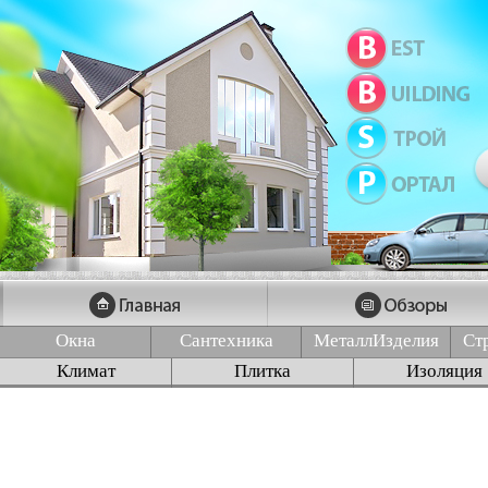
Окна
Сантехника
МеталлИзделия
Ст
Климат
Плитка
Изоляция