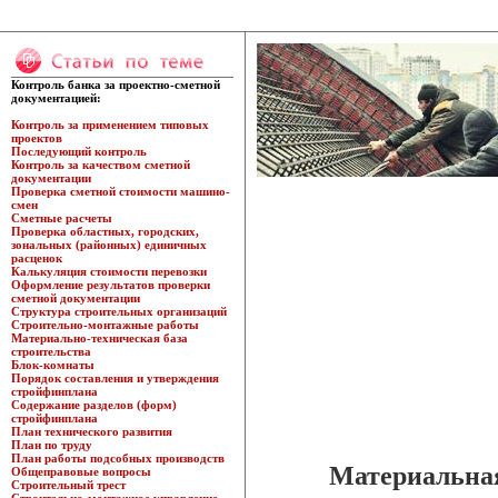
Контроль банка за проектно-сметной
документацией:
Контроль за применением типовых
проектов
Последующий контроль
Контроль за качеством сметной
документации
Проверка сметной стоимости машино-
смен
Сметные расчеты
Проверка областных, городских,
зональных (районных) единичных
расценок
Калькуляция стоимости перевозки
Оформление результатов проверки
сметной документации
Структура строительных организаций
Строительно-монтажные работы
Материально-техническая база
строительства
Блок-комнаты
Порядок составления и утверждения
стройфинплана
Содержание разделов (форм)
стройфинплана
План технического развития
План по труду
План работы подсобных производств
Материальная
Общеправовые вопросы
Строительный трест