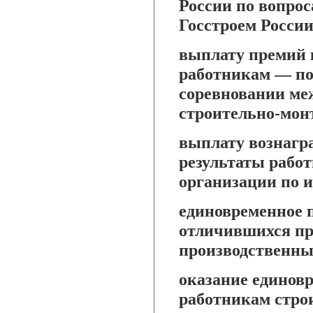
России по вопрос
Госстроем Росси
выплату премий 
работникам — по
соревновании ме
строительно-мон
выплату вознагр
результаты рабо
организации по и
единовременное 
отличившихся пр
производственны
оказание единов
работникам стро