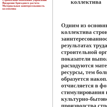
Строительно-монтажное управление
коллектива
Внедрение бригадного расчета
Материальная заинтересованность
коллектива
Одним из основн
коллектива стро
заинтересованнос
результатах труд
строительной ор
показатели выпо
расходуются мат
ресурсы, тем бол
образуется накоп
отчисляется в ф
стимулирования 
культурно-бытово
производства стр