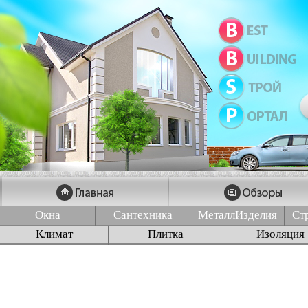
Окна
Сантехника
МеталлИзделия
Ст
Климат
Плитка
Изоляция