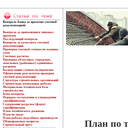
Контроль банка за проектно-сметной
документацией:
Контроль за применением типовых
проектов
Последующий контроль
Контроль за качеством сметной
документации
Проверка сметной стоимости машино-
смен
Сметные расчеты
Проверка областных, городских,
зональных (районных) единичных
расценок
Калькуляция стоимости перевозки
Оформление результатов проверки
сметной документации
Структура строительных организаций
Строительно-монтажные работы
Материально-техническая база
строительства
Блок-комнаты
Порядок составления и утверждения
стройфинплана
Содержание разделов (форм)
стройфинплана
План технического развития
План по труду
План работы подсобных производств
План по 
Общеправовые вопросы
Строительный трест