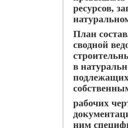
ресурсов, з
натурально
План состав
сводной вед
строительн
в натураль
подлежащи
собственны
рабочих чер
документац
ним специф