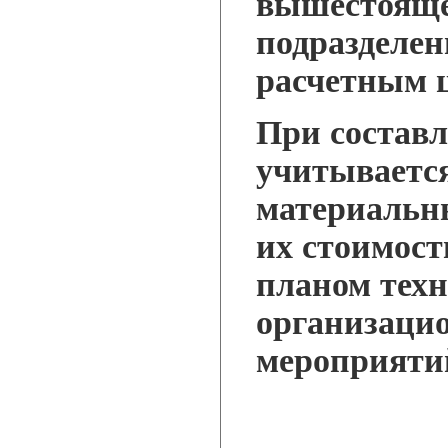
вышестояще
подразделен
расчетным 
При состав
учитываетс
материальн
их стоимост
планом техн
организаци
мероприяти