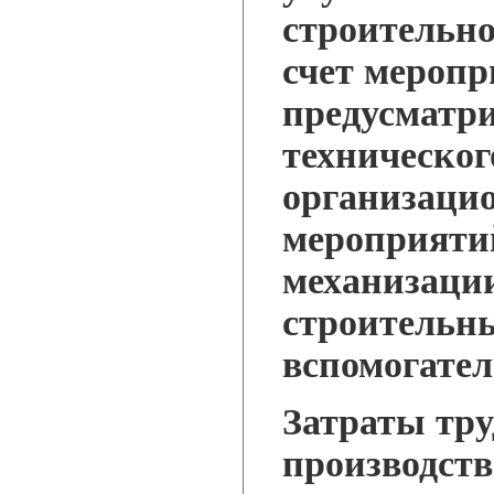
строительног
счет меропр
предусматр
техническог
организаци
мероприятий
механизаци
строительн
вспомогател
Затраты тру
производст