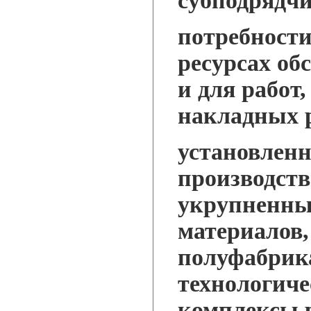
субподрядч
потребност
ресурсах о
и для работ
накладных р
установленн
производст
укрупненны
материалов,
полуфабрик
технологиче
комплексы р