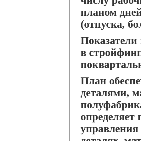
числу рабоч
планом дней
(отпуска, бол
Показатели 
в стройфинп
поквартальн
План обесп
деталями, м
полуфабрика
определяет 
управления 
деталях, ма