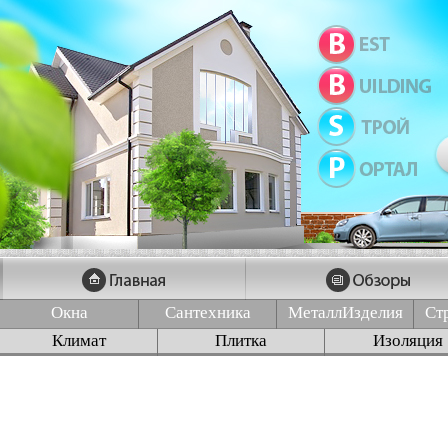
Окна
Сантехника
МеталлИзделия
Ст
Климат
Плитка
Изоляция