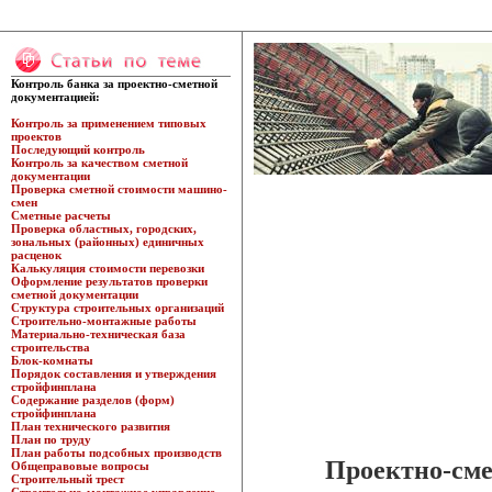
Контроль банка за проектно-сметной
документацией:
Контроль за применением типовых
проектов
Последующий контроль
Контроль за качеством сметной
документации
Проверка сметной стоимости машино-
смен
Сметные расчеты
Проверка областных, городских,
зональных (районных) единичных
расценок
Калькуляция стоимости перевозки
Оформление результатов проверки
сметной документации
Структура строительных организаций
Строительно-монтажные работы
Материально-техническая база
строительства
Блок-комнаты
Порядок составления и утверждения
стройфинплана
Содержание разделов (форм)
стройфинплана
План технического развития
План по труду
План работы подсобных производств
Проектно-сме
Общеправовые вопросы
Строительный трест