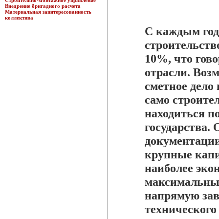
Строительно-монтажное управление
Внедрение бригадного расчета
Материальная заинтересованность
коллектива
С каждым год
строительств
10%, что гов
отрасли. Воз
сметное дело 
само строите
находиться п
государства. 
документации
крупные капи
наиболее эко
максимальны
напрямую зав
технического 