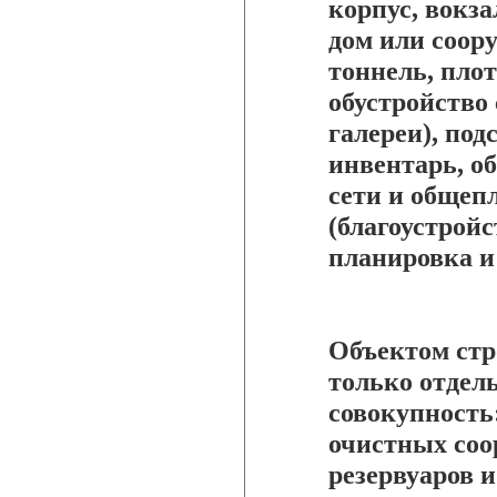
корпус, вокз
дом или соор
тоннель, пло
обустройство
галереи), по
инвентарь, о
сети и общеп
(благоустройс
планировка и 
Объектом стр
только отдель
совокупность
очистных соор
резервуаров 