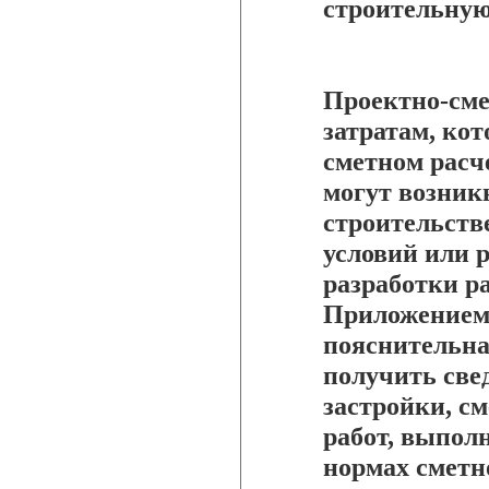
строительную
Проектно-смет
затратам, ко
сметном расч
могут возник
строительств
условий или 
разработки р
Приложением 
пояснительна
получить све
застройки, с
работ, выпол
нормах сметн