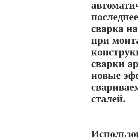
автомати
последне
сварка н
при монт
конструк
сварки а
новые эф
сваривае
сталей.
Использо