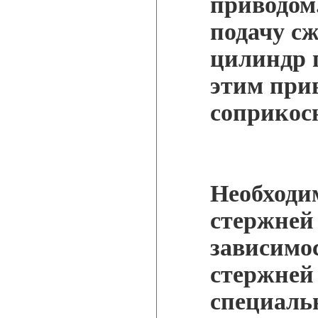
приводом
подачу сж
цилиндр 
этим при
соприкосн
Необходи
стержней 
зависимо
стержней
специаль