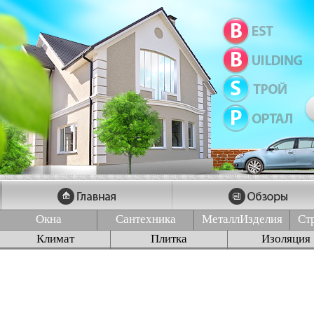
Окна
Сантехника
МеталлИзделия
Ст
Климат
Плитка
Изоляция