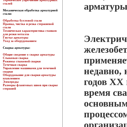
Термическое упрочнение арматурных
арматуры
сталей
Механическая обработка арматурной
стали:
Обработка бухтовой стали
Правка, чистка и резка стержневой
стали
Техническая характеристика станков
для резки металла
Электрич
Гнутье арматуры
Уход за оборудованием
железобе
Сварка арматуры:
Общие сведение о сварке арматуры
применяе
Стыковая сварка
Режимы стыковой сварки
Точечная сварка
недавно, 
Управление машинами для точечной
сварки
Оборудование для сварки арматуры
плавлением
годов XX 
Электроды
Размеры фланговых швов при сварке
стержней
время св
основным
процессо
организа