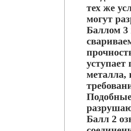
тех же ус
могут ра
Баллом 3
свариваем
прочност
уступает 
металла, 
требован
Подобные
разрушаю
Балл 2 оз
соединени