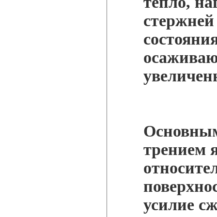
тепло, н
стержней
состояния
осаживаю
увеличен
Основным
трением 
относите
поверхнос
усилие сж