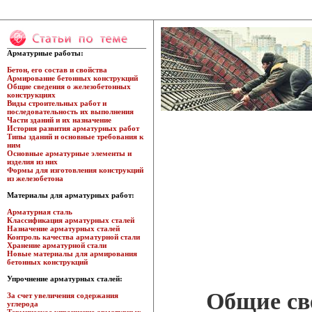
Арматурные работы:
Бетон, его состав и свойства
Армирование бетонных конструкций
Общие сведения о железобетонных
конструкциях
Виды строительных работ и
последовательность их выполнения
Части зданий и их назначение
История развития арматурных работ
Типы зданий и основные требования к
ним
Основные арматурные элементы и
изделия из них
Формы для изготовления конструкций
из железобетона
Материалы для арматурных работ:
Арматурная сталь
Классификация арматурных сталей
Назначение арматурных сталей
Контроль качества арматурной стали
Хранение арматурной стали
Новые материалы для армирования
бетонных конструкций
Упрочнение арматурных сталей:
Общие св
За счет увеличения содержания
углерода