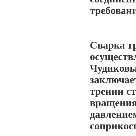
требован
Сварка т
осуществ
Чудиковым
заключает
трении с
вращения 
давлением
соприкос