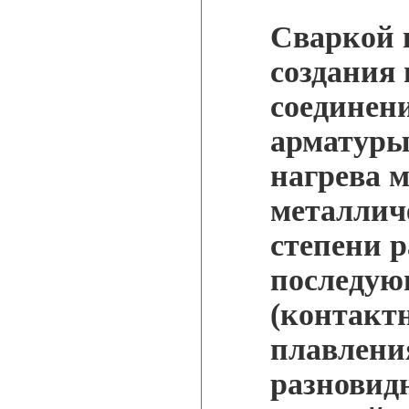
Сваркой 
создания
соединен
арматуры
нагрева м
металлич
степени 
последую
(контактн
плавления
разновид