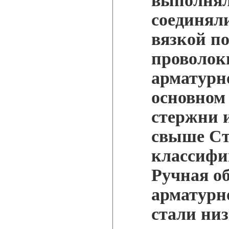
выполнял
соединял
вязкой п
проволоки
арматурн
основном
стержни 
свыше Ст.
классифи
Ручная об
арматурн
стали ни