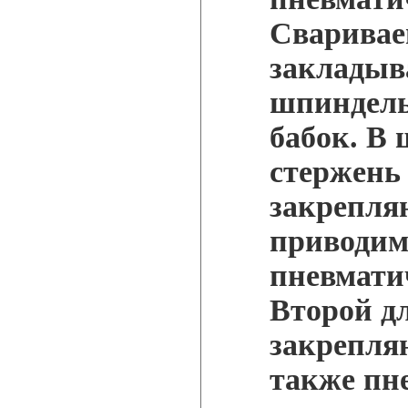
Сваривае
закладыв
шпиндель
бабок. В
стержень
закрепля
приводим
пневмати
Второй д
закрепля
также пн