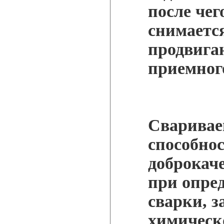
после чег
снимаетс
продвига
приемного
Свариваем
способнос
доброкач
при опре
сварки, з
химическ