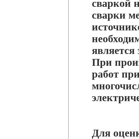
сваркой 
сварки м
источник
необходи
является 
При прои
работ пр
многочис
электрич
Для оцен