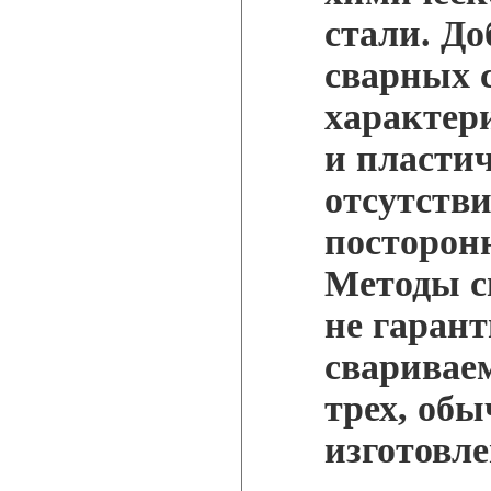
стали. Д
сварных 
характер
и пласти
отсутств
посторон
Методы с
не гаран
сваривае
трех, об
изготовл