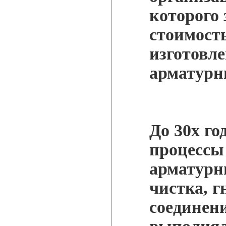
которого 
стоимость
изготовл
арматурн
До 30х го
процессы 
арматурн
чистка, г
соединени