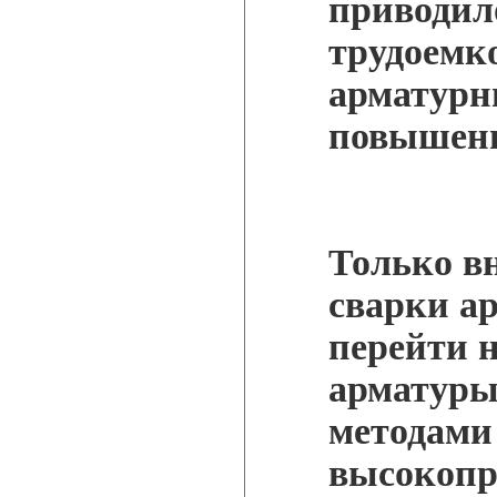
приводил
трудоемк
арматурн
повышенн
Только в
сварки а
перейти н
арматуры
методами
высокопр