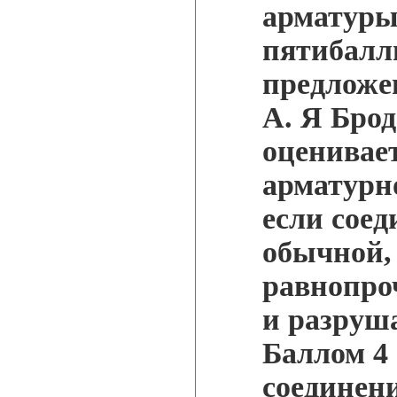
арматуры
пятибалл
предложен
А. Я Бро
оценивае
арматурн
если сое
обычной,
равнопро
и разруш
Баллом 4
соединен