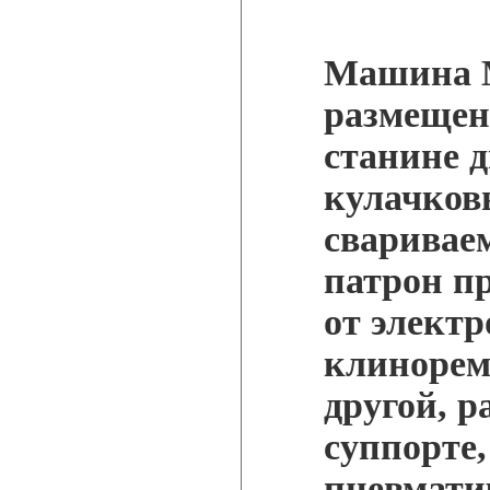
Машина М
размещен
станине 
кулачков
сваривае
патрон п
от электр
клинорем
другой, 
суппорте
пневмати