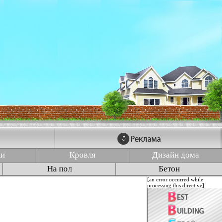
ки
Кровля
Дизайн дома
На пол
Бетон
[an error occurred while
processing this directive]