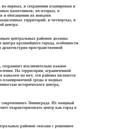
, во-первых, в сохранении планировки и
енных памятников; во-вторых, в
ов и обогащении их новыми
омышленных территорий; в-четвертых, в
ой центра.
аницам центральных районов должны
центра крупнейшего города, особенности
 архитектурно-пространственной
, сохраняют исключительно важное
селения. На территории, ограниченной
ым каналом на юге, эти районы являются
но-планировочной среды и водных
нностью исторического центра,
а современного Ленинграда. Их мощный
яет охарактеризовать центр как город в
нтральных районов связано с решением