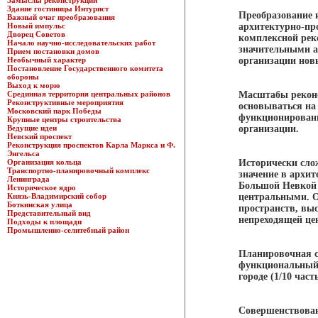
Замыслы реконструкции
Здание гостиницы Интурист
Преобразование 
Важный очаг преобразования
Новый импульс
архитектурно-пр
Дворец Советов
комплексной рек
Начало научно-исследовательских работ
значительными а
Прием постановки домов
Необычный характер
организации нов
Постановление Государственного комитета
обороны
Выход к морю
Срединная территория центральных районов
Масштабы реконс
Реконструктивные мероприятия
основываться на
Московский парк Победы
функционировани
Крупные центры строительства
Ведущие идеи
организации.
Невский проспект
Реконструкция проспектов Карла Маркса и Ф.
Энгельса
Организация кольца
Исторически сло
Транспортно-планировочный комплекс
значение в архи
Ленинграда
Большой Невкой 
Историческое ядро
Князь-Владимирский собор
центральными. О
Боткинская улица
пространств, вы
Представительный вид
непреходящей це
Подходы к площади
Промышленно-селитебный район
Планировочная с
функциональный 
городе (1/10 част
Совершенствован