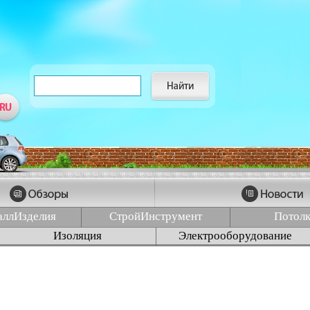
аллИзделия
СтройИнструмент
Потол
Изоляция
Электрооборудование