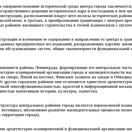
и совершенствование исторической среды центра города заключается
остранственного решения исторического ядра и воссоздания в нем ц
онструкции, расположенной вокруг него полосы исторических район
нсамблями; в-третьих, в преобразовании граничащих с центром пр
ых районов жилищного строительства в тесной взаимосвязи с систем
трукции и изменения ее содержания в направлении от центра к гр
 данных предпроектиых исследований, раскрывающих картину жизни 
я обслуживающих систем, общие закономерности функциональной и
жившиеся районы Ленинграда, формирующие его центральную часть
тектурно-планировочной организации города и жизнедеятельности на
на севере, Невой на востоке, Финским заливом на западе и Обводн
т других городских районов они отличаются единством архитектур
сокой многофункциональностью, красотой и информационной насыще
нностью памятников истории, культуры, зодчества.
труктура центральных районов города является первоосновой план
потенциал, интенсивное развитие жизнедеятельных процессов позвол
ь территории города).
ие архитектурно-планировочной и функциональной организации це