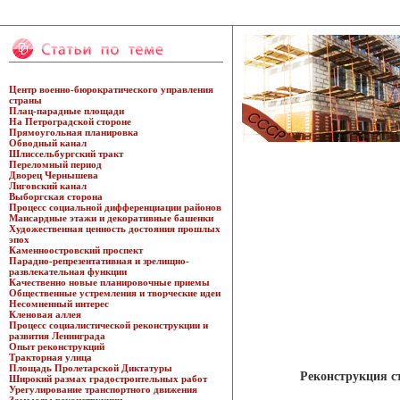
Центр военно-бюрократического управления
страны
Плац-парадные площади
На Петроградской стороне
Прямоугольная планировка
Обводный канал
Шлиссельбургский тракт
Переломный период
Дворец Чернышева
Лиговский канал
Выборгская сторона
Процесс социальной дифференциации районов
Мансардные этажи и декоративные башенки
Художественная ценность достояния прошлых
эпох
Каменноостровский проспект
Парадно-репрезентативная и зрелищно-
развлекательная функции
Качественно новые планировочные приемы
Общественные устремления и творческие идеи
Несомненный интерес
Кленовая аллея
Процесс социалистической реконструкции и
развития Ленинграда
Опыт реконструкций
Тракторная улица
Площадь Пролетарской Диктатуры
Реконструкция с
Широкий размах градостроительных работ
Урегулирование транспортного движения